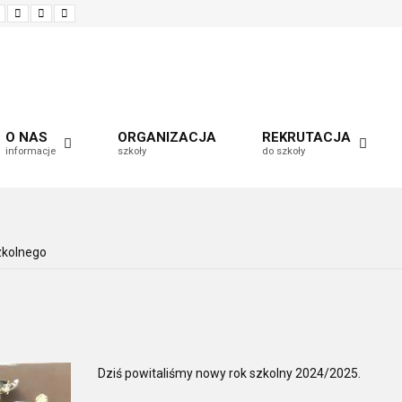
Set
Set
Make
Set
smaller
larger
font
default
font
font
more
font
readable
O NAS
ORGANIZACJA
REKRUTACJA
informacje
szkoły
do szkoły
zkolnego
Dziś powitaliśmy nowy rok szkolny 2024/2025.