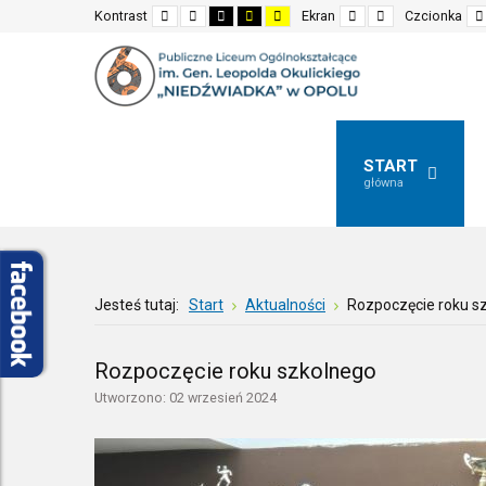
Default
Night
High
High
High
Fixed
Wide
Kontrast
Ekran
Czcionka
mode
mode
contrast
contrast
contrast
layout
layout
black
black
yellow
white
yellow
black
mode
mode
mode
START
główna
Jesteś tutaj:
Start
Aktualności
Rozpoczęcie roku s
Rozpoczęcie roku szkolnego
Utworzono: 02 wrzesień 2024