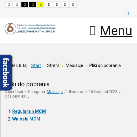
Default
Night
High
High
High
Set
Set
Make
Set
mode
mode
contrast
contrast
contrast
smaller
larger
font
default
black
black
yellow
font
font
more
font
white
yellow
black
readable
mode
mode
mode
Menu
Jesteś tutaj:
Start
Strefa
Mediacje
Pliki do pobrania
Pliki do pobrania
Super User
Kategoria:
Mediacje
Utworzono: 16 listopad 2023
Odsłony: 4355
Regulamin MCM
Wnioski MCM